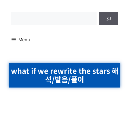
Skip
to
content
검
색
Menu
what if we rewrite the stars 해
석/발음/풀이