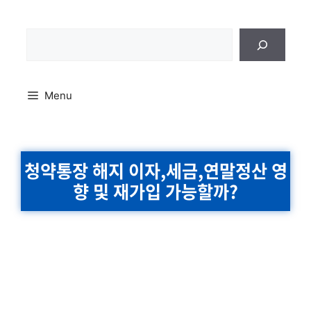
Skip
to
content
검
색
Menu
청약통장 해지 이자,세금,연말정산 영
향 및 재가입 가능할까?