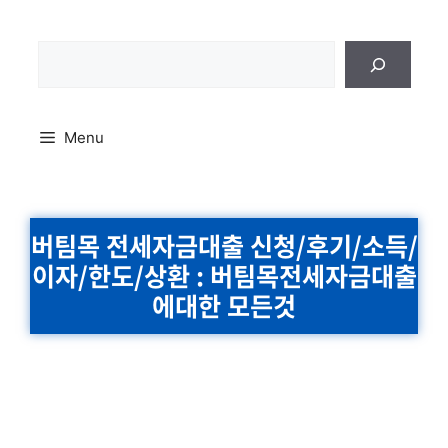
Skip
to
content
검
색
Menu
버팀목 전세자금대출 신청/후기/소득/
이자/한도/상환 : 버팀목전세자금대출
에대한 모든것