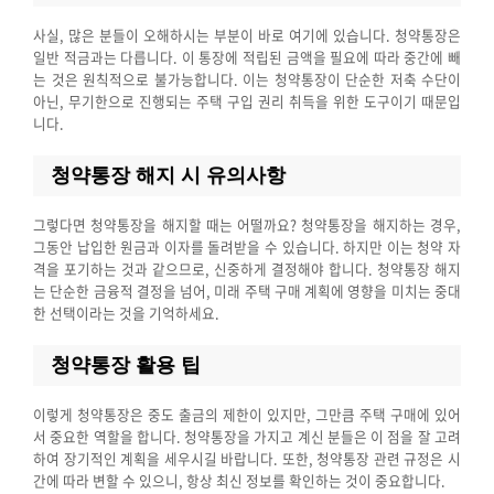
사실, 많은 분들이 오해하시는 부분이 바로 여기에 있습니다. 청약통장은
일반 적금과는 다릅니다. 이 통장에 적립된 금액을 필요에 따라 중간에 빼
는 것은 원칙적으로 불가능합니다. 이는 청약통장이 단순한 저축 수단이
아닌, 무기한으로 진행되는 주택 구입 권리 취득을 위한 도구이기 때문입
니다.
청약통장 해지 시 유의사항
그렇다면 청약통장을 해지할 때는 어떨까요? 청약통장을 해지하는 경우,
그동안 납입한 원금과 이자를 돌려받을 수 있습니다. 하지만 이는 청약 자
격을 포기하는 것과 같으므로, 신중하게 결정해야 합니다. 청약통장 해지
는 단순한 금융적 결정을 넘어, 미래 주택 구매 계획에 영향을 미치는 중대
한 선택이라는 것을 기억하세요.
청약통장 활용 팁
이렇게 청약통장은 중도 출금의 제한이 있지만, 그만큼 주택 구매에 있어
서 중요한 역할을 합니다. 청약통장을 가지고 계신 분들은 이 점을 잘 고려
하여 장기적인 계획을 세우시길 바랍니다. 또한, 청약통장 관련 규정은 시
간에 따라 변할 수 있으니, 항상 최신 정보를 확인하는 것이 중요합니다.