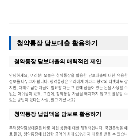
청약통장 담보대출 활용하기
청약통장 담보대출의 매력적인 제안
안녕하세요, 여러분! 오늘은 청약통장을 활용한 담보대출에 대한 유용한
정보를 나누고자 합니다. 청약통장은 우리에게 아파트 청약의 티켓과도 같
지만, 때때로 급한 자금이 필요할 때는 그 안에 잠들어 있는 돈을 사용할 수
없는 아쉬움이 있죠. 그런데, 청약통장 자금을 해지하지 않고도 활용할 수
있는 방법이 있다는 사실, 알고 계셨나요?
청약통장 납입액을 담보로 활용하기
주택청약담보대출은 바로 이런 상황에 대한 해결책입니다. 국민은행을 예
로 들면, 청약통장에 납입한 금액의 최대 95%까지 대출을 받을 수 있습니