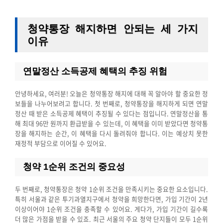
청약통장 해지하면 안되는 세 가지
이유
연말정산 소득공제 혜택의 추징 위험
안녕하세요, 여러분! 오늘은 청약통장 해지에 대해 꼭 알아야 할 중요한 정
보들을 나누어보려고 합니다. 첫 번째로, 청약통장을 해지하게 되면 연말
정산 때 받은 소득공제 혜택이 추징될 수 있다는 점입니다. 연말정산을 통
해 최대 96만 원까지 환급받을 수 있는데, 이 혜택을 이미 받았다면 청약통
장을 해지하는 순간, 이 혜택을 다시 돌려줘야 합니다. 이는 예상치 못한
재정적 부담으로 이어질 수 있어요.
청약 1순위 조건의 중요성
두 번째로, 청약통장은 청약 1순위 조건을 만족시키는 중요한 요소입니다.
특히 서울과 같은 투기과열지구에서 청약을 희망한다면, 가입 기간이 2년
이상이어야 1순위 조건을 충족할 수 있어요. 게다가, 가입 기간이 길수록
더 많은 가점을 받을 수 있죠. 최근 서울의 주요 청약 단지들이 모두 1순위