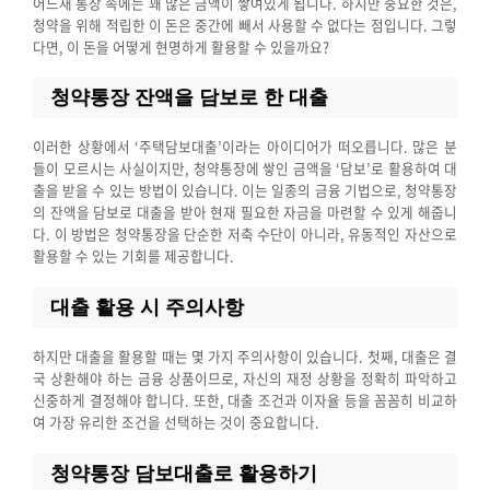
어느새 통장 속에는 꽤 많은 금액이 쌓여있게 됩니다. 하지만 중요한 것은,
청약을 위해 적립한 이 돈은 중간에 빼서 사용할 수 없다는 점입니다. 그렇
다면, 이 돈을 어떻게 현명하게 활용할 수 있을까요?
청약통장 잔액을 담보로 한 대출
이러한 상황에서 ‘주택담보대출’이라는 아이디어가 떠오릅니다. 많은 분
들이 모르시는 사실이지만, 청약통장에 쌓인 금액을 ‘담보’로 활용하여 대
출을 받을 수 있는 방법이 있습니다. 이는 일종의 금융 기법으로, 청약통장
의 잔액을 담보로 대출을 받아 현재 필요한 자금을 마련할 수 있게 해줍니
다. 이 방법은 청약통장을 단순한 저축 수단이 아니라, 유동적인 자산으로
활용할 수 있는 기회를 제공합니다.
대출 활용 시 주의사항
하지만 대출을 활용할 때는 몇 가지 주의사항이 있습니다. 첫째, 대출은 결
국 상환해야 하는 금융 상품이므로, 자신의 재정 상황을 정확히 파악하고
신중하게 결정해야 합니다. 또한, 대출 조건과 이자율 등을 꼼꼼히 비교하
여 가장 유리한 조건을 선택하는 것이 중요합니다.
청약통장 담보대출로 활용하기