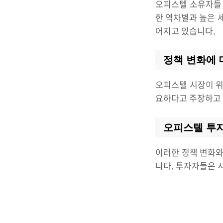
오피스텔 소유자들 
한 역차별과 높은 
어지고 있습니다.
정책 변화에 
오피스텔 시장이 위
요하다고 주장하고 
오피스텔 투자
이러한 정책 변화와
니다. 투자자들은 