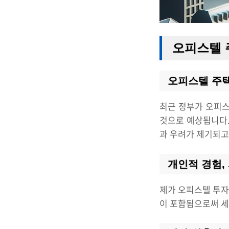
오피스텔 
오피스텔 주
최근 정부가 오피스
것으로 예상됩니다.
과 우려가 제기되고
개인적 경험,
제가 오피스텔 투자
이 포함됨으로써 세