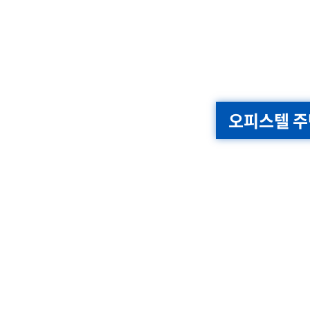
Skip
to
content
오피스텔 주택