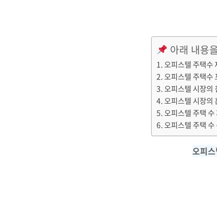
아래 내용을
오피스텔 주택수 
오피스텔 주택수 
오피스텔 시장의 
오피스텔 시장의 
오피스텔 주택 수 
오피스텔 주택 수
오피스텔