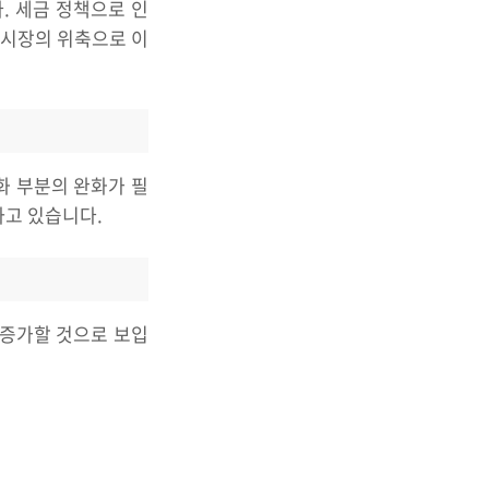
. 세금 정책으로 인
 시장의 위축으로 이
화 부분의 완화가 필
하고 있습니다.
 증가할 것으로 보입