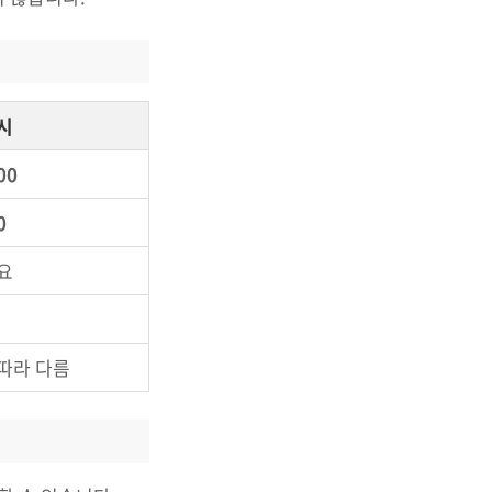
시
00
0
요
따라 다름