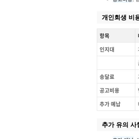
개인회생 비
항목
인지대
송달료
공고비용
추가 예납
추가 유의 사