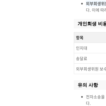
외부회생위
다. 이에 따
개인회생 비
항목
인지대
송달료
외부회생위원 보
유의 사항
전자소송을 
다.